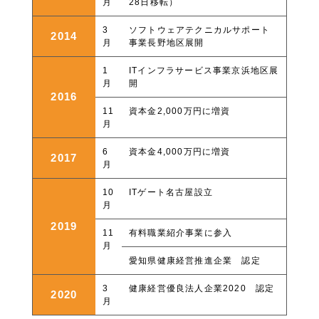
月
28日移転）
3
ソフトウェアテクニカルサポート
2014
月
事業長野地区展開
1
ITインフラサービス事業京浜地区展
月
開
2016
11
資本金2,000万円に増資
月
6
資本金4,000万円に増資
2017
月
10
ITゲート名古屋設立
月
2019
11
有料職業紹介事業に参入
月
愛知県健康経営推進企業 認定
3
健康経営優良法人企業2020 認定
2020
月