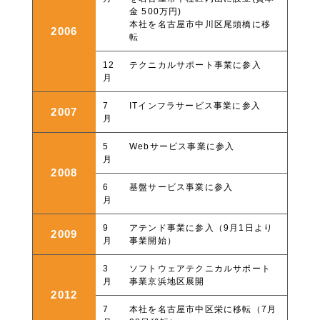
金 500万円)
本社を名古屋市中川区尾頭橋に移
2006
転
12
テクニカルサポート事業に参入
月
7
ITインフラサービス事業に参入
2007
月
5
Webサービス事業に参入
月
2008
6
基盤サービス事業に参入
月
9
アテンド事業に参入（9月1日より
2009
月
事業開始）
3
ソフトウェアテクニカルサポート
月
事業京浜地区展開
2012
7
本社を名古屋市中区栄に移転（7月