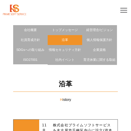
≡
会社概要
トップメッセージ
経営理念/ビジョン
社員育成方針
沿革
個人情報保護方針
SDGsへの取り組み
情報セキュリティ方針
企業資格
ISO27001
社内イベント
育児休業に関する取組
沿革
H
istory
11
株式会社プライムソフトサービス
月
を名古屋市千種区内山に設立(資本